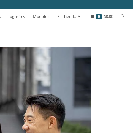
s
Juguetes
Muebles
Tienda
0
$
0.00