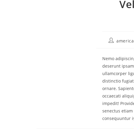
Ve
america
Nemo adipiscing
deserunt ipsam!
ullamcorper li
distinctio fugi
ornare. Sapient
occaecati aliqu
impedit! Provid
senectus etiam 
consequuntur is