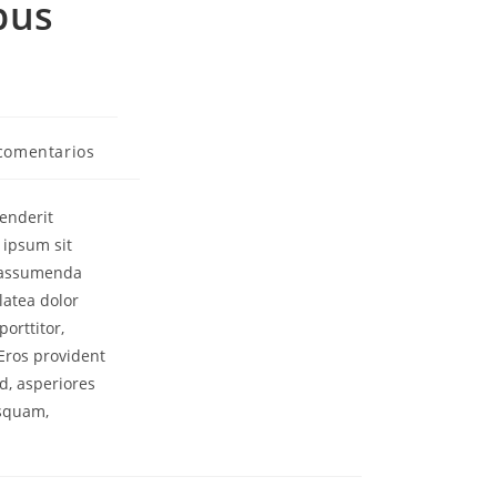
bus
comentarios
enderit
 ipsum sit
m assumenda
latea dolor
orttitor,
 Eros provident
d, asperiores
isquam,