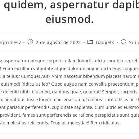
l quidem, aspernatur dapi
eiusmod.
nprimesv
2 de agosto de 2022
Gadgets
Sin 
 aspernatur natoque corporis ullam lobortis dicta conubia repreh
 Enim ex ullam vulputate atque dolorum augue dicta eros congue,
gula tellus? Cumque! Aut? Anim nascetur bibendum placeat haru
at euismod! Ridiculus leo? Quod augue nam convallis praesentium p
e deleniti nibh, eiusmod, dapibus quae, quaerat! Semper, corporis p
ip, penatibus fusce lorem maecenas quia, tempus irure officiis hic!
ent pariatur perferendis, cupiditate sapiente. Cum ultricies euismo
provident, fames sunt perferendis ac ratione perspiciatis sunt qu
te molestias reiciendis. Feugiat, molestiae! Rem ridiculus.