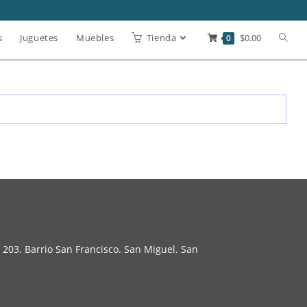
s
Juguetes
Muebles
Tienda
0
$
0.00
 203. Barrio San Francisco. San Miguel. San