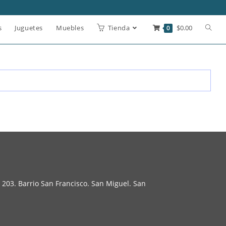
s
Juguetes
Muebles
Tienda
0
$
0.00
 203. Barrio San Francisco. San Miguel. San