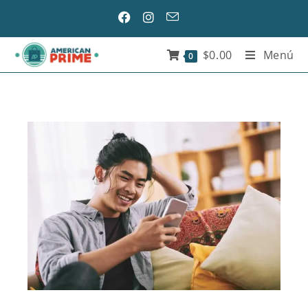
$
0.00
Menú
0